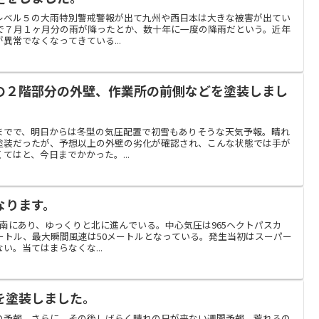
レベル５の大雨特別警戒警報が出て九州や西日本は大きな被害が出てい
日で７月１ヶ月分の雨が降ったとか、数十年に一度の降雨だという。近年
異常でなくなってきている...
の２階部分の外壁、作業所の前側などを塗装しまし
までで、明日からは冬型の気圧配置で初雪もありそうな天気予報。晴れ
塗装だったが、予想以上の外壁の劣化が確認され、こんな状態では手が
てはと、今日までかかった。...
なります。
南にあり、ゆっくりと北に進んでいる。中心気圧は965ヘクトパスカ
ートル、最大瞬間風速は50メートルとなっている。発生当初はスーパー
い。当てはまらなくな...
を塗装しました。
の予報、さらに、その後しばらく晴れの日が来ない週間予報。荒れるの