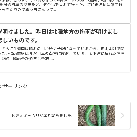
階部分の外壁の塗装をと、気合いを入れて行った。特に後ろ側は竣工以
も当たるので真っ白になって...
が明けました。昨日は北陸地方の梅雨が明けまし
ほしいものです。
、さらに１週間は晴れの日が続く予報になっているから、梅雨明けで間
っこい梅雨前線はまだ日本の南方に停滞している。太平洋に現れた停滞
の線上降雨帯が発生し各地に...
ンサーリンク
地這えキュウリが実り始めました。