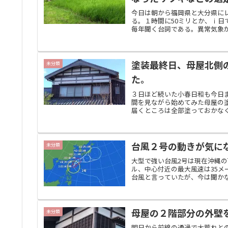
今日は朝から福岡県と大分県に
る。１時間に50ミリとか、ⅰ
毎年聞く台詞である。異常気象が
塗装最終日、母屋北側
未分類
た。
３日ほど続いた小春日和も今日
間を見ながら始めてみた母屋の
届くところは全部塗っておかなく
台風２号の動きが気に
未分類
大型で強い台風2号は現在沖縄の
ル、中心付近の最大風速は35メ
台風と言っていたが、今は聞かな
母屋の２階部分の外壁
未分類
明日から前線の通過で大荒れと