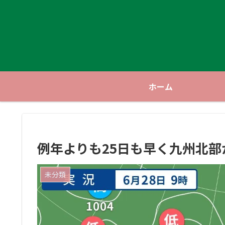
ホーム
例年よりも25日も早く九州北
未分類