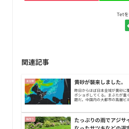
Tet
関連記事
黄砂が襲来しました。
未分類
昨日からほぼ日本全域が黄砂に
ボショボしてくる。まぶたが重
題だ。中国内の大都市の高層ビル
たっぷりの雨でアジサ
庭作り
なったサツキなどの選