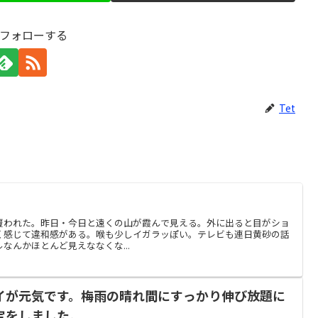
をフォローする
Tet
覆われた。昨日・今日と遠くの山が霞んで見える。外に出ると目がショ
く感じて違和感がある。喉も少しイガラッぽい。テレビも連日黄砂の話
なんかほとんど見えななくな...
イが元気です。梅雨の晴れ間にすっかり伸び放題に
定をしました。