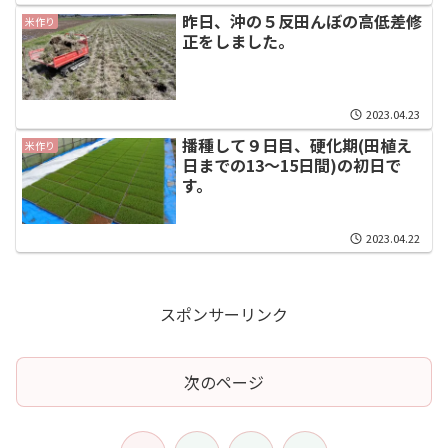
昨日、沖の５反田んぼの高低差修
米作り
正をしました。
2023.04.23
播種して９日目、硬化期(田植え
米作り
日までの13～15日間)の初日で
す。
2023.04.22
スポンサーリンク
次のページ