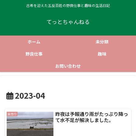
古希を迎えた五反百姓の野良仕事と趣味の生活日記
てっとちゃんねる
ホーム
未分類
野良仕事
趣味
お問い合わせ
2023-04
昨夜は予報通り雨がたっぷり降っ
米作り
て水不足が解決しました。