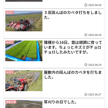
2023.04.30
５反田んぼのカベタ打ちをしまし
米作り
た。
2023.04.29
播種から16日、苗は順調に育って
米作り
います。ちょっとネズミがチョロ
チョロしたみたいですが。
2023.04.29
屋敷内の田んぼのカベタを打ちま
米作り
した。
2023.04.27
草刈りの日でした。
野良仕事