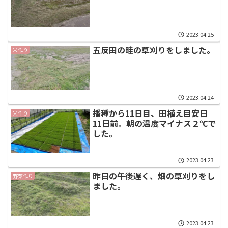
2023.04.25
五反田の畦の草刈りをしました。
米作り
2023.04.24
播種から11日目、田植え目安日
米作り
11日前。朝の温度マイナス２℃で
した。
2023.04.23
昨日の午後遅く、畑の草刈りをし
野菜作り
ました。
2023.04.23