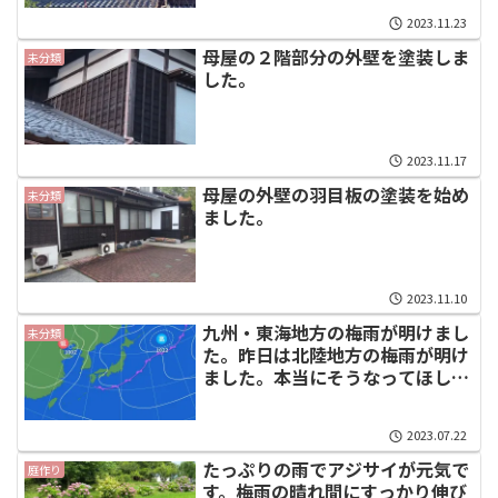
2023.11.23
母屋の２階部分の外壁を塗装しま
未分類
した。
2023.11.17
母屋の外壁の羽目板の塗装を始め
未分類
ました。
2023.11.10
九州・東海地方の梅雨が明けまし
未分類
た。昨日は北陸地方の梅雨が明け
ました。本当にそうなってほしい
ものです。
2023.07.22
たっぷりの雨でアジサイが元気で
庭作り
す。梅雨の晴れ間にすっかり伸び