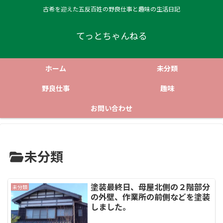
古希を迎えた五反百姓の野良仕事と趣味の生活日記
てっとちゃんねる
ホーム
未分類
野良仕事
趣味
お問い合わせ
未分類
塗装最終日、母屋北側の２階部分
未分類
の外壁、作業所の前側などを塗装
しました。