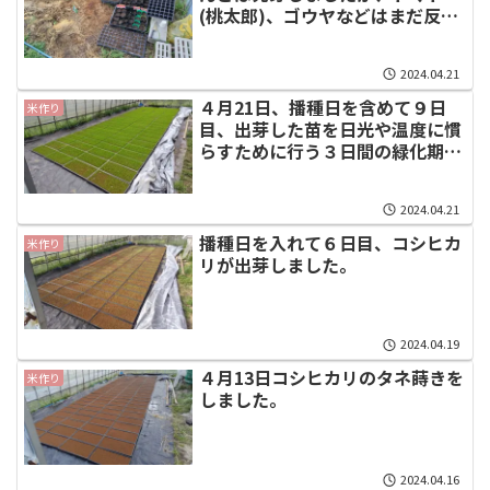
(桃太郎)、ゴウヤなどはまだ反応
がない。
2024.04.21
４月21日、播種日を含めて９日
米作り
目、出芽した苗を日光や温度に慣
らすために行う３日間の緑化期終
了です。
2024.04.21
播種日を入れて６日目、コシヒカ
米作り
リが出芽しました。
2024.04.19
４月13日コシヒカリのタネ蒔きを
米作り
しました。
2024.04.16