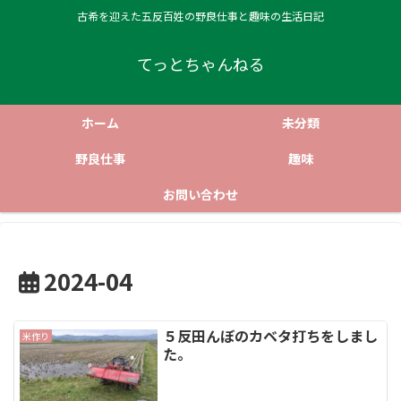
古希を迎えた五反百姓の野良仕事と趣味の生活日記
てっとちゃんねる
ホーム
未分類
野良仕事
趣味
お問い合わせ
2024-04
５反田んぼのカベタ打ちをしまし
米作り
た。