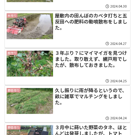
2024.04.30
屋敷内の田んぼのカベタ打ちと五
米作り
反田への肥料の動噴散布をしまし
た。
2024.04.27
３年ぶり？にマイマイガを見つけ
庭作り
ました。取り敢えず、網戸用でし
たが、散布しておきました。
2024.04.25
久し振りに雨が降るというので、
野菜作り
畝に雑草でマルチングをしまし
た。
2024.04.24
３月中に蒔いた野菜のタネ、ほと
野菜作り
んどは発芽しましたが、トマト