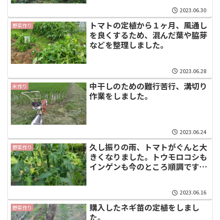
2023.06.30
トマトの定植から１ヶ月、風通し
野菜作り
を良くするため、混んだ葉や脇芽
などを整理しました。
2023.06.28
中干しのための難行苦行、溝切り
米作り
作業をしました。
2023.06.24
久し振りの雨、トマトがぐんと大
野菜作り
きくなりました。トウモロコシも
インゲンも今のところ順調です。
シシトウはやっと20センチ位。
2023.06.16
購入したネギ苗の定植をしまし
野菜作り
た。