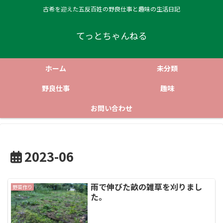
古希を迎えた五反百姓の野良仕事と趣味の生活日記
てっとちゃんねる
ホーム
未分類
野良仕事
趣味
お問い合わせ
2023-06
雨で伸びた畝の雑草を刈りまし
野菜作り
た。