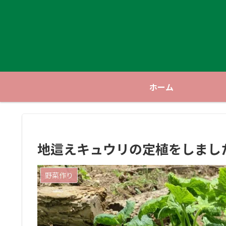
ホーム
地這えキュウリの定植をしまし
野菜作り