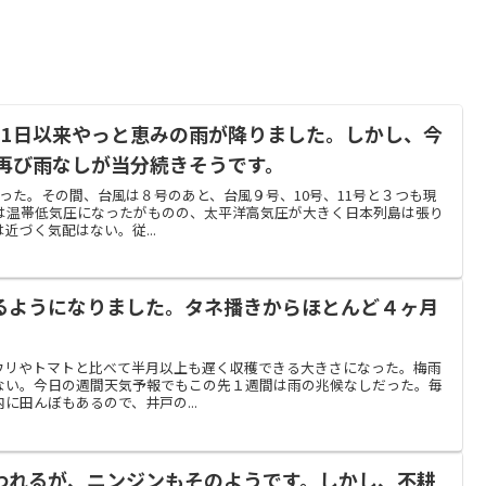
21日以来やっと恵みの雨が降りました。しかし、今
、再び雨なしが当分続きそうです。
った。その間、台風は８号のあと、台風９号、10号、11号と３つも現
号は温帯低気圧になったがものの、太平洋高気圧が大きく日本列島は張り
近づく気配はない。従...
るようになりました。タネ播きからほとんど４ヶ月
ウリやトマトと比べて半月以上も遅く収穫できる大きさになった。梅雨
ない。今日の週間天気予報でもこの先１週間は雨の兆候なしだった。毎
に田んぼもあるので、井戸の...
われるが、ニンジンもそのようです。しかし、不耕