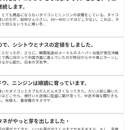
継続します。
、とても商品にならないダイコンとニンジンの収穫をしている。ダイコ
いのだが、如何せん小さい。30～40センチほどしかない。これは、タ
り切らないうちに寒い冬...
ので、シシトウとナスの定植をしました。
ことだったが、さらに、瞬間風速65メートルのスーパー台風が現在沖縄
まで西に向かって中国方面に進んでいたのが昨日からやや東にターンし
るか心配だ。日本の天気予...
ドウ、ニンジンは順調に育っています。
蒔いたダイコンとカブもだんだん大きくなってきた。だいぶ前に蒔いた
さはどこやら、根付いた途端に旺盛に葉が茂って、中途半端な間引きも
。秋植え、春収穫のキヌサヤ...
タネがやっと芽を出しました・
野菜の芽がでてきた。いつも芽が出てくるまでヤキモキする。もし、失敗