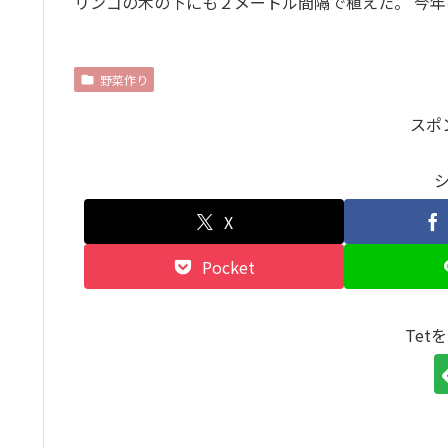
リンゴの木の下にも２メートル間隔で植えた。 今
野菜作り
スポ
X
Pocket
Tet