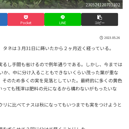
230524120701302
Pocket
LINE
コピー
2023.05.26
。タネは３月31日に蒔いたから２ヶ月近く経っている。
実るし手間も省けるので例年通りである。しかし、今までは
せいか、中に分け入ることもできないくらい茂った葉が重な
。そのため多くの実を見落としていた。最終的に多くの黄色
いっても残滓は肥料の元になるから構わないがもったいな
ウリに比べてナスは秋になってもいつまでも実をつけようと