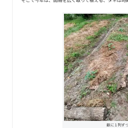
そこで今年は、間隔を広く取って植える、タネは時
畝に１列ず