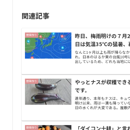
関連記事
昨日、梅雨明けの７月
野菜作り
日は気温35℃の猛暑
なんと1ヶ月以上も雨が降らなか
れ、日本のはるか東の台風10
出しているため、どれも当地には
やっとナスが収穫でき
野菜作り
です。
連年通り、本年もナスは、キュ
明け以来、雨は一滴も降ってい
日の水くれが大変である。屋敷内
「ダイコン十耕」と言
野菜作り