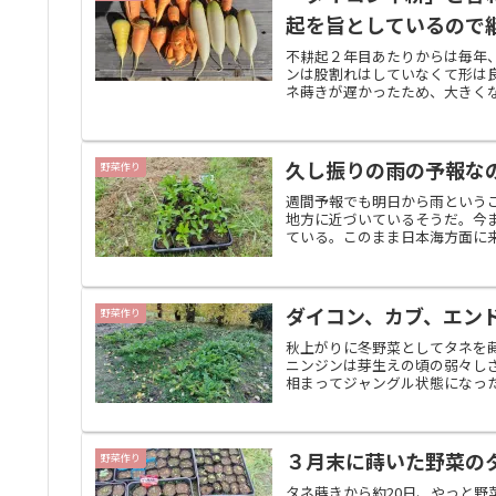
起を旨としているので
不耕起２年目あたりからは毎年
ンは股割れはしていなくて形は良
ネ蒔きが遅かったため、大きくな
久し振りの雨の予報な
野菜作り
週間予報でも明日から雨という
地方に近づいているそうだ。今
ている。このまま日本海方面に来
ダイコン、カブ、エン
野菜作り
秋上がりに冬野菜としてタネを
ニンジンは芽生えの頃の弱々し
相まってジャングル状態になった
３月末に蒔いた野菜の
野菜作り
タネ蒔きから約20日、やっと