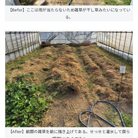
【Befor】ここは雨が当たらないため雑草が干し草みたいになってい
る。
【After】畝間の雑草を畝に掻き上げてある。せっせと灌水して腐ら