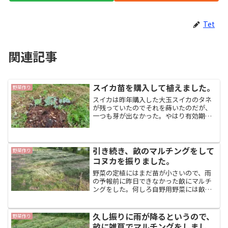
Tet
関連記事
スイカ苗を購入して植えました。
野菜作り
スイカは昨年購入した大玉スイカのタネ
が残っていたのでそれを蒔いたのだが、
一つも芽が出なかった。やはり有効期限
があるみたいだ。仕方がないので、苗を
購入した。値段が１本２００円を切るの
は大玉しかなかったので、頑張って４本
購入して早速移植した。い...
引き続き、畝のマルチングをして
野菜作り
コヌカを振りました。
野菜の定植にはまだ苗が小さいので、雨
の予報前に昨日できなかった畝にマルチ
ングをした。何しろ自野用野菜には畝の
数は十分ある。雑草が分解発酵して肥料
として働くには年単位で時間がかかるの
で、今のうちにせっせとマルチングをし
久し振りに雨が降るというので、
野菜作り
ておこうと思う。鋤き込ま...
畝に雑草でマルチングをしまし