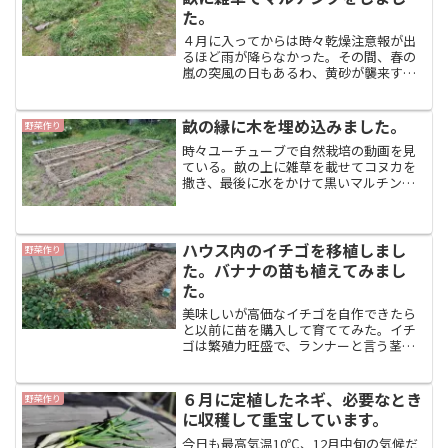
た。
４月に入ってからは時々乾燥注意報が出
るほど雨が降らなかった。その間、春の
嵐の突風の日もあるわ、黄砂が襲来する
わで、とても春爛漫とはいかなかった。
空気は霞みっぱなしだった。それでも、
屋敷の雑草は逞しく伸びて何回も草刈り
畝の縁に木を埋め込みました。
野菜作り
をした。今日から明日は雨...
時々ユーチューブで自然栽培の動画を見
ている。畝の上に雑草を載せてコヌカを
撒き、最後に水をかけて黒いマルチング
シートで覆って有機肥料を作る動画があ
った。この動画で畝の縁に沿って細木を
埋め込むシーンがあった。これも腐らせ
醗酵させて肥料にしようと...
ハウス内のイチゴを移植しまし
野菜作り
た。バナナの苗も植えてみまし
た。
美味しいが高価なイチゴを自作できたら
と以前に苗を購入して育ててみた。イチ
ゴは繁殖力旺盛で、ランナーと言う茎を
伸ばしてどんどん広がっていくので放っ
ておいても実が採れるというので、地植
えで植えてみたが、雑草に負けてしまっ
６月に定植したネギ、必要なとき
野菜作り
た。やはり、管理が必要な...
に収穫して重宝しています。
今日も最高気温10℃、12月中旬の気候だ