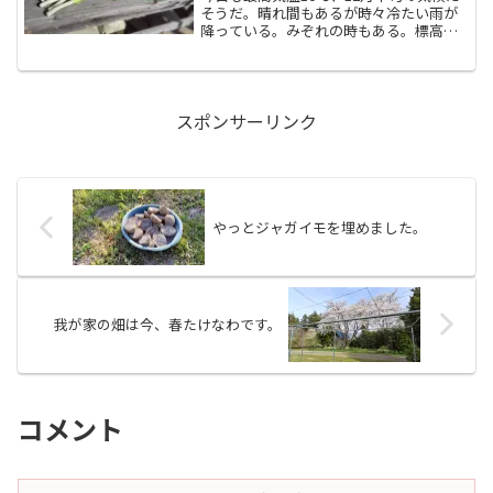
そうだ。晴れ間もあるが時々冷たい雨が
降っている。みぞれの時もある。標高
1000ｍほどの近くの山は冠雪している。
初かな？品種はわからないが、タネ蒔き
した下仁田ネギの予備にとホームセンタ
ーから６月に購入し...
スポンサーリンク
やっとジャガイモを埋めました。
我が家の畑は今、春たけなわです。
コメント