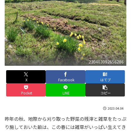
230403092656286
X
Facebook
はてブ
Pocket
LINE
コピー
2023.04.04
昨年の秋、地際から刈り取った野菜の残滓と雑草をたっぷ
り施しておいた畝は、この春には雑草がいっぱい生えてき