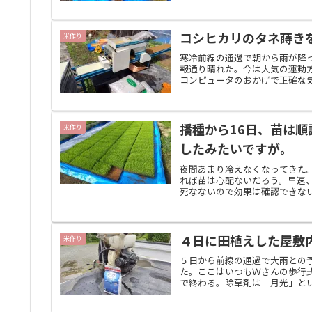
コシヒカリのタネ蒔き
米作り
寒冷前線の通過で朝から雨が降
報通り晴れた。今は大気の運動方
コンピュータのおかげで正確な気
播種から16日、苗は
米作り
したみたいですが。
夜間あまり冷えなくなってきた
れば苗は心配ないだろう。早速
死なないので効果は確認できない
４日に田植えした屋敷
米作り
５日から前線の通過で大雨との
た。ここはいつもＷさんの歩行
で終わる。除草剤は「月光」とい