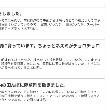
をしました。
って気温も低い。前線通過後の午後からは晴れるとの予報だったので予
程式はわかっているので、｢富嶽｣だったか、｢京｣だったか、スーパー
象データさえ代入すれば...
順調に育っています。ちょっとネズミがチョロチョロ
。朝は10℃以上あった。潅水をして換気状態にしておいた。ここまで来
、殺鼠剤を夜間置いたところ、翌日には薬の数が減っていた。すぐには
が食べられていることは明...
内の田んぼに除草剤を撒きました。
予報だったので、その前の４日の内に屋敷内の田んぼの田植えを行っ
式の田植機を借りて植えている。４アールしかないので１時間ちょっと
うやつである。この田んぼは除...