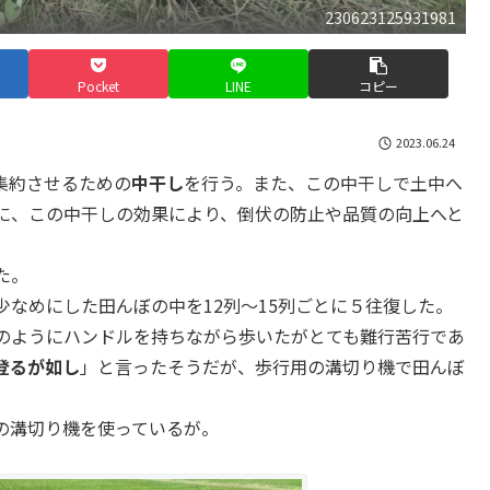
230623125931981
Pocket
LINE
コピー
2023.06.24
集約させるための
中干し
を行う。また、この中干しで土中へ
に、この中干しの効果により、倒伏の防止や品質の向上へと
た。
なめにした田んぼの中を12列～15列ごとに５往復した。
のようにハンドルを持ちながら歩いたがとても難行苦行であ
登るが如し
」と言ったそうだが、歩行用の溝切り機で田んぼ
の溝切り機を使っているが。