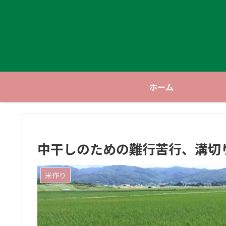
ホーム
中干しのための難行苦行、溝切
米作り