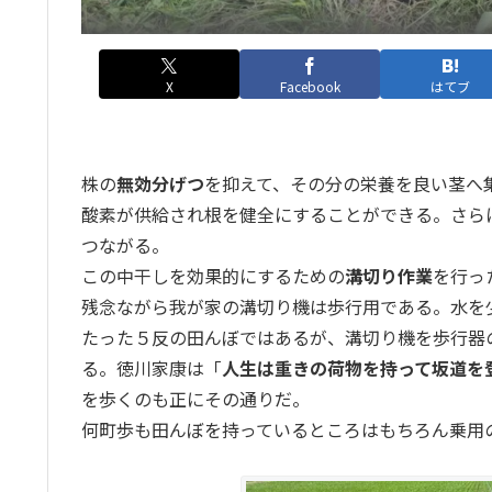
X
Facebook
はてブ
株の
無効分げつ
を抑えて、その分の栄養を良い茎へ
酸素が供給され根を健全にすることができる。さら
つながる。
この中干しを効果的にするための
溝切り作業
を行っ
残念ながら我が家の溝切り機は歩行用である。水を少
たった５反の田んぼではあるが、溝切り機を歩行器
る。徳川家康は「
人生は重きの荷物を持って坂道を
を歩くのも正にその通りだ。
何町歩も田んぼを持っているところはもちろん乗用