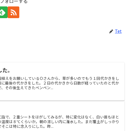
をフォローする
Tet
した。
田植えをお願いしているＯさんから、草が多いのでもう１回代かきをし
日に最後の代かきをした。２日の代かきから日数が経っていたのと代か
、その後生えてきたペンペン...
に詣で、２重シートをはがしてみるが、特に変化はなく、白い苗もほと
の温度は８℃くらいか。朝の涼しい内に潅水した。まだ覆土がしっかり
そこは特に念入りにした。昨...