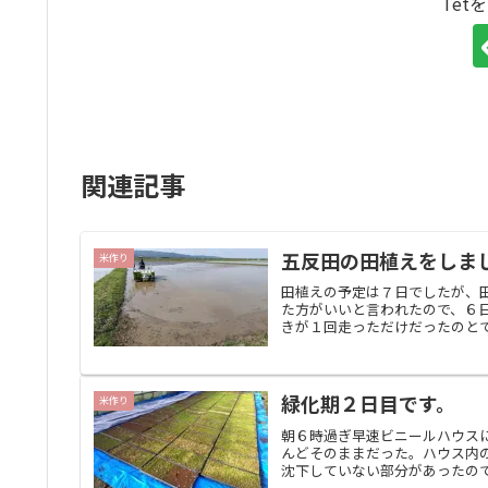
Tet
関連記事
五反田の田植えをしま
米作り
田植えの予定は７日でしたが、
た方がいいと言われたので、６
きが１回走っただけだったのとで
緑化期２日目です。
米作り
朝６時過ぎ早速ビニールハウス
んどそのままだった。ハウス内
沈下していない部分があったので