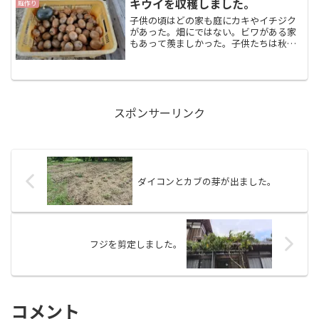
キウイを収穫しました。
庭作り
常でなくなってきている...
子供の頃はどの家も庭にカキやイチジク
があった。畑にではない。ビワがある家
もあって羨ましかった。子供たちは秋に
なるとおやつにと勝手にとって食べてい
た。現在は、子供の頃には全く知りもし
なかったキウイがある。手入れも簡単で
栄養もありちょっと高級感...
スポンサーリンク
ダイコンとカブの芽が出ました。
フジを剪定しました。
コメント