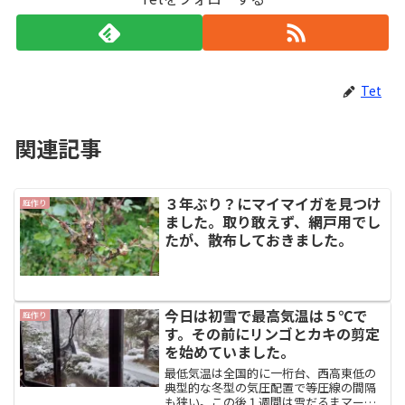
Tet
関連記事
３年ぶり？にマイマイガを見つけ
庭作り
ました。取り敢えず、網戸用でし
たが、散布しておきました。
今日は初雪で最高気温は５℃で
庭作り
す。その前にリンゴとカキの剪定
を始めていました。
最低気温は全国的に一桁台、西高東低の
典型的な冬型の気圧配置で等圧線の間隔
も狭い。この後１週間は雪だるまマーク