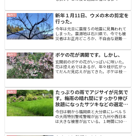
の予報だ。毎年年末までに一度は大型の
寒波が来る。昨年はこのころ記録的な大
雪でしかも湿った重いドカ雪だったた
新年１月11日、ウメの木の剪定を
庭作り
め、当地は木の枝が折れるは...
行った。
今年は元旦に震度５の地震に見舞われて
しまった。震源地は石川県で、今でも被
災者はお正月どころか、不自由な避難生
活を行っている。最初の揺れは家の中で
何とか耐えられたが、収まったと思った
らすぐ２回目が来た。さらに大きな揺れ
ボケの花が満開です。しかし、
庭作り
で、これはヤバいと思って...
玄関前のボケの花がいっぱいに咲いた。
花は控えめではあるが、年々枝が広がっ
てだんだ見応えが出てきた。ボケは枝の
張り方が全く自由奔放で統一性がないな
あと見るたびに思う。毎年枝が暴れない
ように剪定しているが、剪定も悩まし
い。場所がこんな狭っ苦しく...
たっぷりの雨でアジサイが元気で
庭作り
す。梅雨の晴れ間にすっかり伸び
放題になったサツキなどの選定を
しました。
今日は朝から福岡県と大分県にレベル５
の大雨特別警戒警報が出て九州や西日本
は大きな被害が出ている。１時間に50ミ
リとか、ⅰ日で７月１ヶ月分の雨が降っ
たとか、数十年に一度の降雨だという。
近年毎年聞く台詞である。異常気象が異