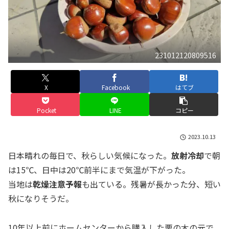
231012120809516
X
Facebook
はてブ
Pocket
LINE
コピー
2023.10.13
日本晴れの毎日で、秋らしい気候になった。
放射冷却
で朝
は15℃、日中は20℃前半にまで気温が下がった。
当地は
乾燥注意予報
も出ている。残暑が長かった分、短い
秋になりそうだ。
10年以上前にホームセンターから購入した栗の木の元で