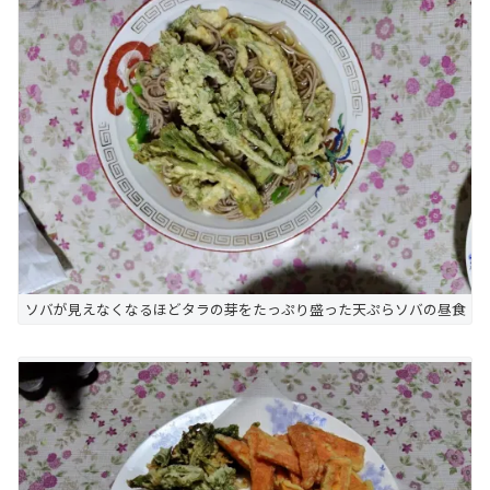
ソバが見えなくなるほどタラの芽をたっぷり盛った天ぷらソバの昼食