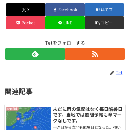
X
Facebook
はてブ
Pocket
LINE
コピー
Tetをフォローする
Tet
関連記事
未だに雨の気配はなく毎日酷暑日
野良仕事
です。当地では週間予報も傘マー
クなしです。
一昨日から当地も酷暑日となった。強い