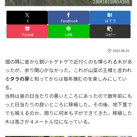
230416110654160
X
Facebook
はてブ
Pocket
LINE
コピー
2023.04.15
畑の隅に昔から鋭いトゲトゲで近付くのも憚られる木があ
ったが、余り関心がなかった。これが山菜の王様と言われ
る
タラの芽
と知ってからは毎年摘むのを楽しみにしてい
る。
当時は奥の日当たりの悪いところにあったので数年前にも
っと日当たりの良いところに移植した。その後、地下茎で
でも殖えるのか、周りに何本も子ができてきた。移植した
木は高さが４メートル位になっている。