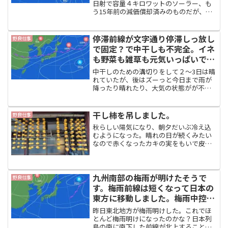
日射で容量４キロワットのソーラー、も
う15年前の減価償却済みのものだが、今
日は3.7キロも出力している。７月下旬か
ら８月上旬は、ずっと、九州は台風６号
で北海道は停滞前線で豪雨に見舞われて
停滞前線が文字通り停滞しっ放し
野良仕事
いる。以前は北海道...
で固定？で中干しも不完全。イネ
も野菜も雑草も元気いっぱいでは
ありますが。
中干しのための溝切りをして２～3日は晴
れていたが、後はズーっと今日まで雨が
降ったり晴れたり、大気の状態がが不安
定のようす。一度南下した前線は再度北
上し、この後３日間は振動しないとの予
報。九州など西日本は連日の豪雨で被害
干し柿を吊しました。
野良仕事
が出ている。「11日(...
秋らしい陽気になり、朝夕だいぶ冷え込
むようになった。晴れの日が続くみたい
なので赤くなったカキの実をもいで皮を
むいて干し柿作りをした。種類はハッチ
ンガキ(八珍柿）といい、種なしなので干
し柿にちょうど良い。幼い頃から我が家
の畑にある柿の木だ。ほ...
九州南部の梅雨が明けたそうで
野良仕事
す。梅雨前線は短くなって日本の
東方に移動しました。梅雨中控え
ていた水遣りを毎日しています。
昨日東北地方が梅雨明けした。これでほ
とんど梅雨明けになったのかな？日本列
島の南に南下した前線が北上することな