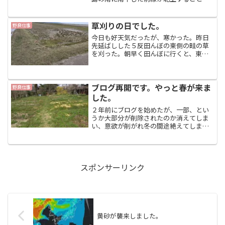
くこのまま消えてしまえば、日本全体が
完全な梅雨明けになる。予報ではあと１
週間は晴れが続くみたいだから、このま
草刈りの日でした。
野良仕事
ま梅雨が明けてしまいそう...
今日も好天気だったが、寒かった。昨日
先延ばしした５反田んぼの東側の畦の草
を刈った。朝早く田んぼに行くと、東隣
の田んぼの人が境の畦の半分をもう刈っ
てくれていたので、早く終わって有り難
かった。家に戻ると、だいぶ伸びてきた
畑の肥やしの元である雑草...
ブログ再開です。やっと春が来ま
野良仕事
した。
２年前にブログを始めたが、一部、とい
うか大部分が削除されたのか消えてしま
い、意欲が削がれ冬の間途絶えてしまっ
た。保存をしておかなくてはならないこ
とを痛感している。ブログの主な狙い
は、雑草マルチによる不耕起、無農薬、
無肥料の野菜作りのいわば実...
スポンサーリンク
黄砂が襲来しました。