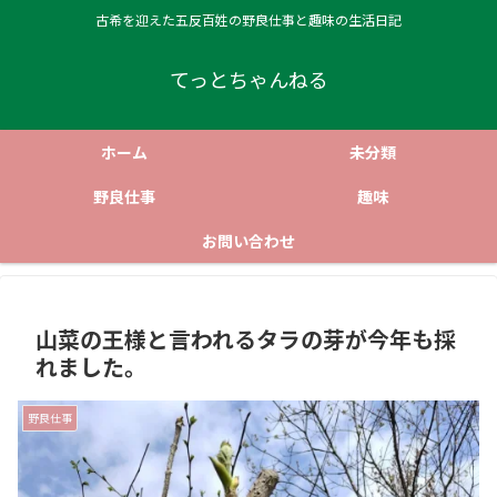
古希を迎えた五反百姓の野良仕事と趣味の生活日記
てっとちゃんねる
ホーム
未分類
野良仕事
趣味
お問い合わせ
山菜の王様と言われるタラの芽が今年も採
れました。
野良仕事