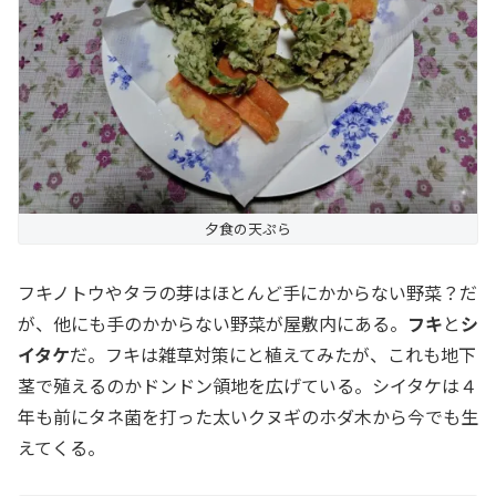
夕食の天ぷら
フキノトウやタラの芽はほとんど手にかからない野菜？だ
が、他にも手のかからない野菜が屋敷内にある。
フキ
と
シ
イタケ
だ。フキは雑草対策にと植えてみたが、これも地下
茎で殖えるのかドンドン領地を広げている。シイタケは４
年も前にタネ菌を打った太いクヌギのホダ木から今でも生
えてくる。